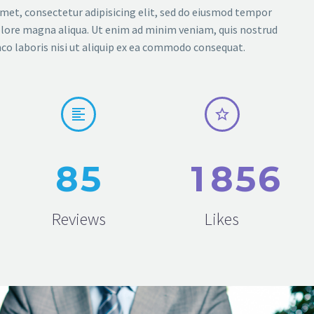
met, consectetur adipisicing elit, sed do eiusmod tempor
dolore magna aliqua. Ut enim ad minim veniam, quis nostrud
co laboris nisi ut aliquip ex ea commodo consequat.




8
5
1
8
5
6
Reviews
Likes