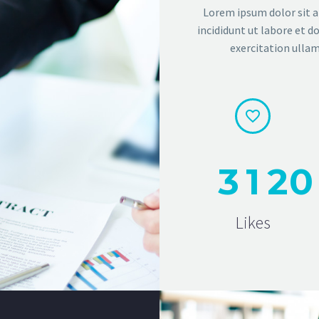
Lorem ipsum dolor sit a
incididunt ut labore et 
exercitation ullam


3
1
2
0
Likes