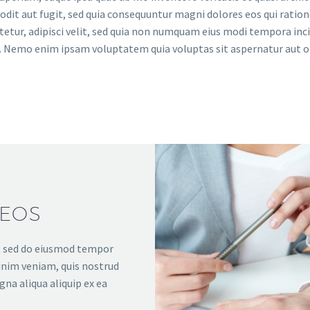
odit aut fugit, sed quia consequuntur magni dolores eos qui rati
ctetur, adipisci velit, sed quia non numquam eius modi tempora i
 Nemo enim ipsam voluptatem quia voluptas sit aspernatur aut odi
DEOS
t, sed do eiusmod tempor
inim veniam, quis nostrud
gna aliqua aliquip ex ea