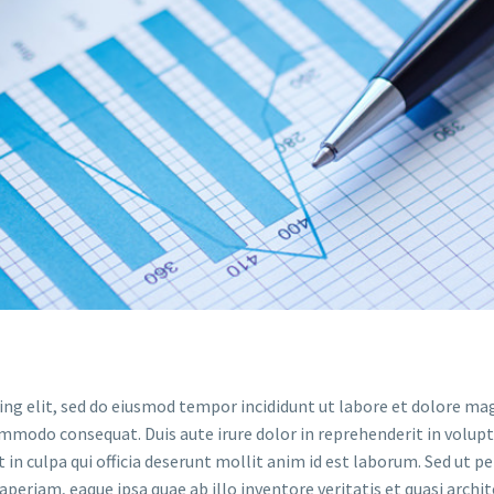
ing elit, sed do eiusmod tempor incididunt ut labore et dolore ma
ommodo consequat. Duis aute irure dolor in reprehenderit in volupta
in culpa qui officia deserunt mollit anim id est laborum. Sed ut p
riam, eaque ipsa quae ab illo inventore veritatis et quasi archit