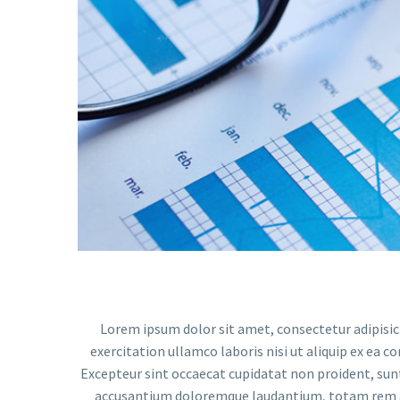
Reproductor
de
vídeo
Lorem ipsum dolor sit amet, consectetur adipisic
exercitation ullamco laboris nisi ut aliquip ex ea c
Excepteur sint occaecat cupidatat non proident, sunt 
accusantium doloremque laudantium, totam rem ape