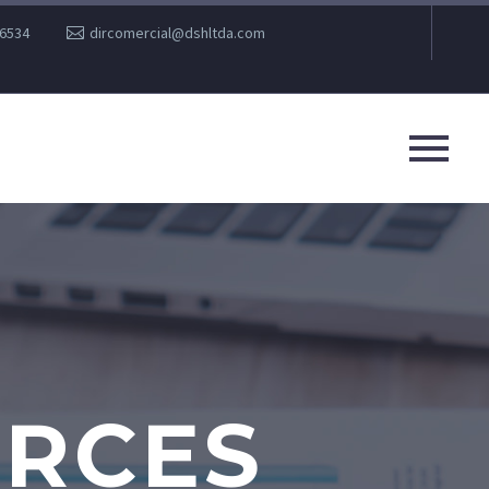
36534
dircomercial@dshltda.com
RCES