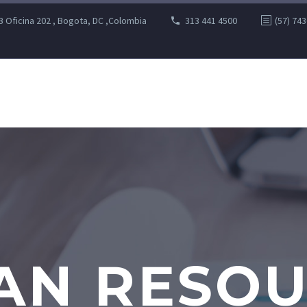
B Oficina 202 , Bogota, DC ,Colombia
313 441 4500
(57) 74
AN RESOU