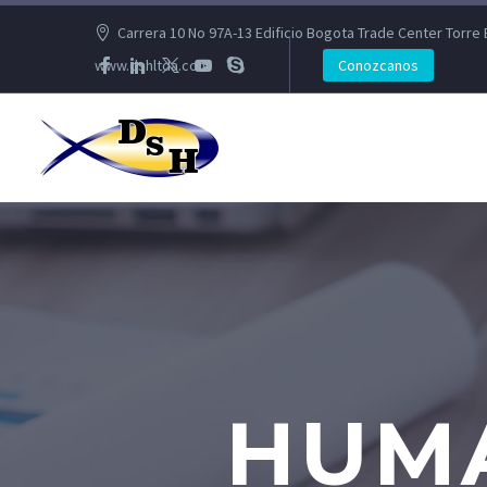
Carrera 10 No 97A-13 Edificio Bogota Trade Center Torre 
www.dshltda.com
Conozcanos
HUM