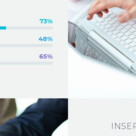
73%
48%
65%
INSE