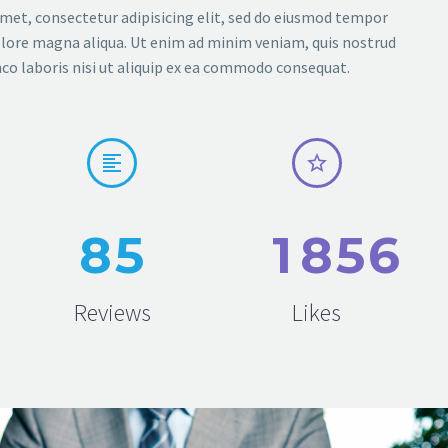
met, consectetur adipisicing elit, sed do eiusmod tempor
dolore magna aliqua. Ut enim ad minim veniam, quis nostrud
co laboris nisi ut aliquip ex ea commodo consequat.




8
5
1
8
5
6
Reviews
Likes