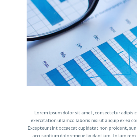
Reproductor
de
vídeo
Lorem ipsum dolor sit amet, consectetur adipisic
exercitation ullamco laboris nisi ut aliquip ex ea c
Excepteur sint occaecat cupidatat non proident, sunt 
accusantium doloremque laudantium, totam rem ape