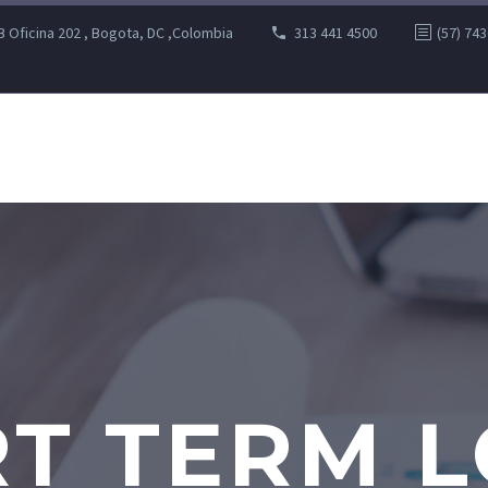
B Oficina 202 , Bogota, DC ,Colombia
313 441 4500
(57) 74
T TERM 