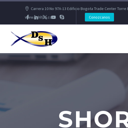
Carrera 10 No 97A-13 Edificio Bogota Trade Center Torre 
www.dshltda.com
Conozcanos
SHOR