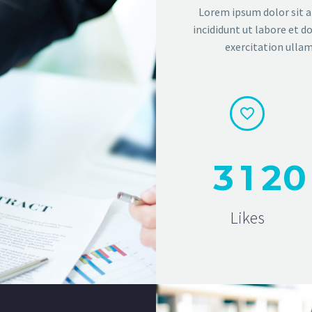
Lorem ipsum dolor sit a
incididunt ut labore et 
exercitation ullam


3
1
2
0
Likes