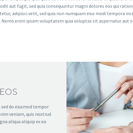
odit aut fugit, sed quia consequuntur magni dolores eos qui rati
ctetur, adipisci velit, sed quia non numquam eius modi tempora i
 Nemo enim ipsam voluptatem quia voluptas sit aspernatur aut odi
DEOS
t, sed do eiusmod tempor
inim veniam, quis nostrud
gna aliqua aliquip ex ea