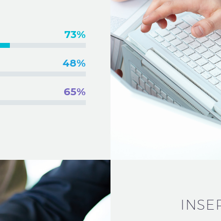
73%
48%
65%
INSE