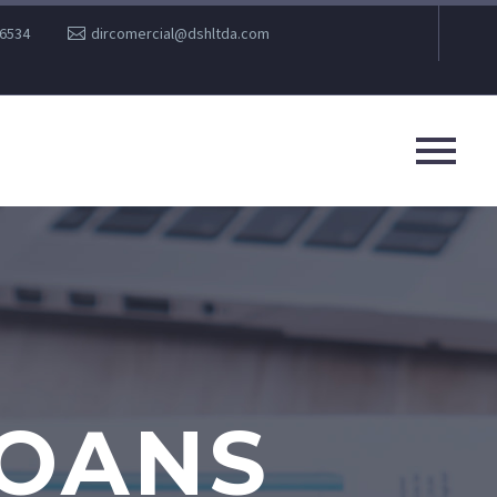
36534
dircomercial@dshltda.com
LOANS