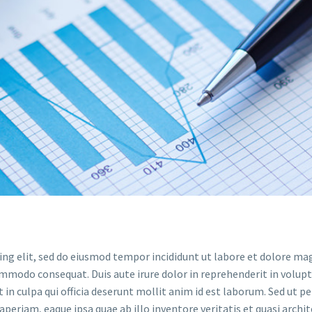
ing elit, sed do eiusmod tempor incididunt ut labore et dolore ma
ommodo consequat. Duis aute irure dolor in reprehenderit in volupta
in culpa qui officia deserunt mollit anim id est laborum. Sed ut p
riam, eaque ipsa quae ab illo inventore veritatis et quasi archit