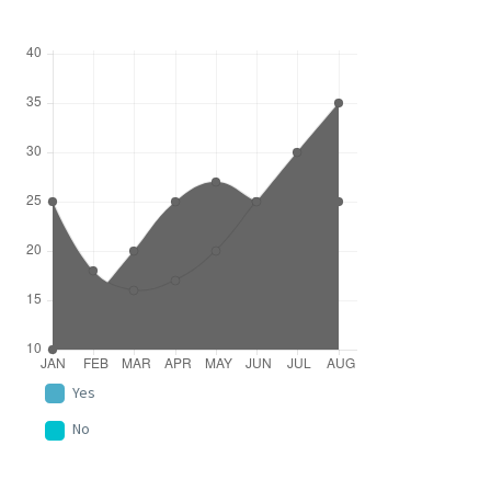
Yes
No