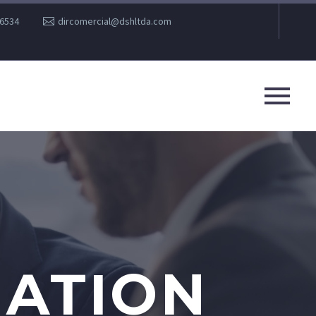
36534
dircomercial@dshltda.com
MATION