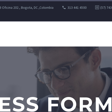
B Oficina 202 , Bogota, DC ,Colombia
313 441 4500
(57) 74
ESS FOR