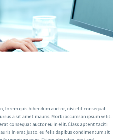
in, lorem quis bibendum auctor, nisi elit consequat
 cursus a sit amet mauris. Morbi accumsan ipsum velit.
rat consequat auctor eu in elit. Class aptent taciti
uris in erat justo. eu felis dapibus condimentum sit
um fermentum nunc. Etiam pharetra, erat sed