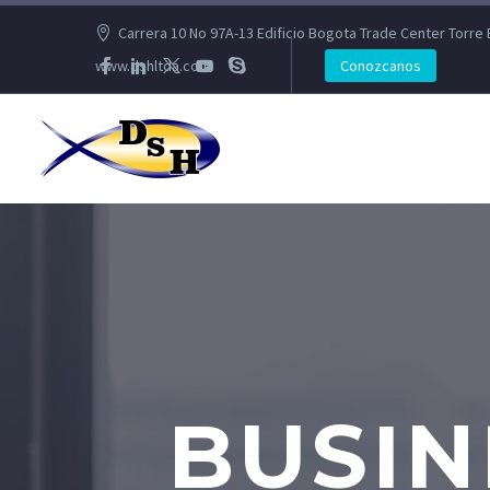
Carrera 10 No 97A-13 Edificio Bogota Trade Center Torre 
www.dshltda.com
Conozcanos
BUSIN