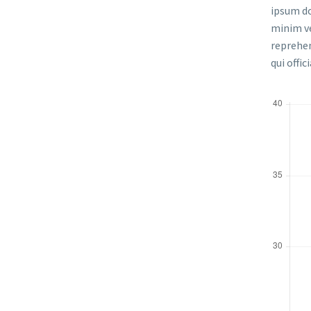
ipsum do
minim ve
reprehen
qui offi