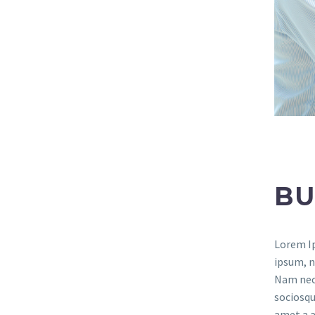
BU
Lorem Ip
ipsum, n
Nam nec 
sociosqu
amet a a