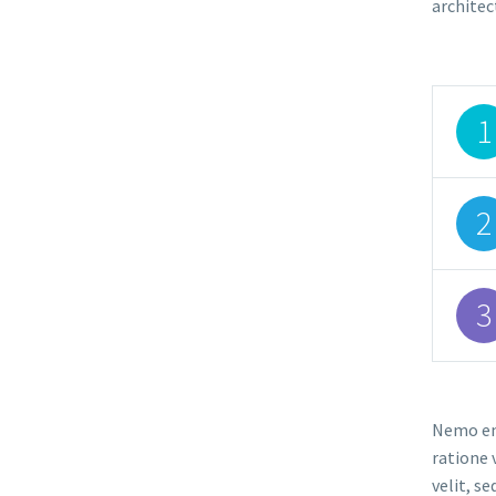
architec
1
2
3
Nemo eni
ratione 
velit, s