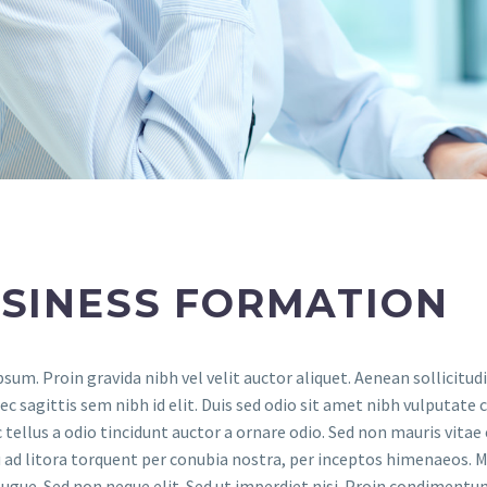
SINESS FORMATION
sum. Proin gravida nibh vel velit auctor aliquet. Aenean sollicitud
ec sagittis sem nibh id elit. Duis sed odio sit amet nibh vulputate
tellus a odio tincidunt auctor a ornare odio. Sed non mauris vitae e
 ad litora torquent per conubia nostra, per inceptos himenaeos. Ma
ugue. Sed non neque elit. Sed ut imperdiet nisi. Proin condiment